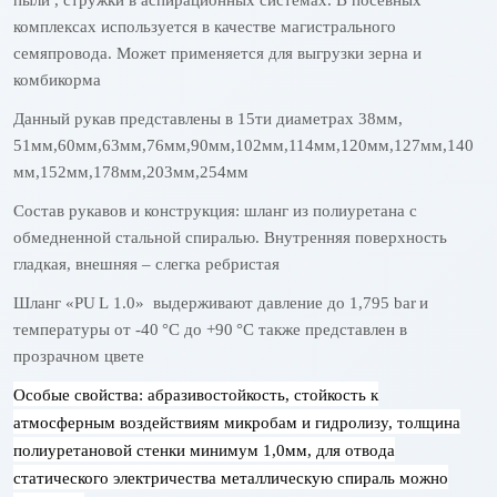
комплексах используется в качестве магистрального
семяпровода. Может применяется для выгрузки зерна и
комбикорма
Данный рукав представлены в 15ти диаметрах 38мм,
51мм,60мм,63мм,76мм,90мм,102мм,114мм,120мм,127мм,140
мм,152мм,178мм,203мм,254мм
Состав рукавов и конструкция: шланг из полиуретана с
обмедненной стальной спиралью. Внутренняя поверхность
гладкая, внешняя – слегка ребристая
Шланг «
PU
L
1.0» выдерживают давление до 1,795
bar
и
температуры от -40
°C до +90
°C также представлен в
прозрачном цвете
Особые свойства: абразивостойкость, стойкость к
атмосферным воздействиям микробам и гидролизу, толщина
полиуретановой стенки минимум 1,0мм, для отвода
статического электричества металлическую спираль можно