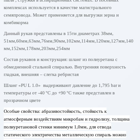
комплексах используется в качестве магистрального
семяпровода. Может применяется для выгрузки зерна и
комбикорма
Данный рукав представлены в 15ти диаметрах 38мм,
51мм,60мм,63мм,76мм,90мм,102мм,114мм,120мм,127мм,140
мм,152мм,178мм,203мм,254мм
Состав рукавов и конструкция: шланг из полиуретана с
обмедненной стальной спиралью. Внутренняя поверхность
гладкая, внешняя – слегка ребристая
Шланг «
PU
L
1.0» выдерживают давление до 1,795
bar
и
температуры от -40
°C до +90
°C также представлен в
прозрачном цвете
Особые свойства: абразивостойкость, стойкость к
атмосферным воздействиям микробам и гидролизу, толщина
полиуретановой стенки минимум 1,0мм, для отвода
статического электричества металлическую спираль можно