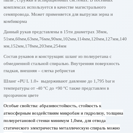
комплексах используется в качестве магистрального
семяпровода. Может применяется для выгрузки зерна и
комбикорма
Данный рукав представлены в 15ти диаметрах 38мм,
51мм,60мм,63мм,76мм,90мм,102мм,114мм,120мм,127мм,140
мм,152мм,178мм,203мм,254мм
Состав рукавов и конструкция: шланг из полиуретана с
обмедненной стальной спиралью. Внутренняя поверхность
гладкая, внешняя – слегка ребристая
Шланг «
PU
L
1.0» выдерживают давление до 1,795
bar
и
температуры от -40
°C до +90
°C также представлен в
прозрачном цвете
Особые свойства: абразивостойкость, стойкость к
атмосферным воздействиям микробам и гидролизу, толщина
полиуретановой стенки минимум 1,0мм, для отвода
статического электричества металлическую спираль можно