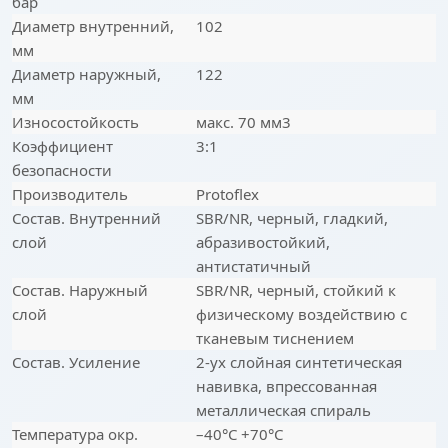
бар
Диаметр внутренний,
102
мм
Диаметр наружный,
122
мм
Износостойкость
макс. 70 мм3
Коэффициент
3:1
безопасности
Производитель
Protoflex
Состав. Внутренний
SBR/NR, черный, гладкий,
слой
абразивостойкий,
антистатичный
Состав. Наружный
SBR/NR, черный, стойкий к
слой
физическому воздействию с
тканевым тиснением
Состав. Усиление
2-ух слойная синтетическая
навивка, впрессованная
металлическая спираль
Температура окр.
–40°С +70°С