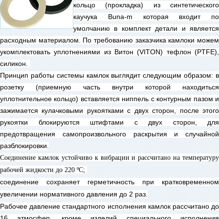
кольцо (прокладка) из синтетического
каучука Buna-m которая входит по
умолчанию в комплект детали и является
расходным материалом. По требованию заказчика камлоки можем
укомплектовать уплотнениями из Витон (VITON) тефлон (PTFE),
силикон.
Принцип работы системы камлок выглядит следующим образом: в
розетку (приемную часть внутри которой находиться
уплотнительное кольцо) вставляется ниппель с контурным пазом и
зажимается кулачковыми рукоятками с двух сторон, после этого
рукоятки блокируются штифтами с двух сторон, для
предотвращения самопроизвольного раскрытия и случайной
разблокировки.
Соединение камлок устойчиво к вибрации и рассчитано на температуру
рабочей жидкости до 220 ºС;
соединение сохраняет герметичность при кратковременном
увеличении нормативного давления до 2 раз.
Рабочее давление стандартного исполнения камлок рассчитано до
16 атмосфер, кроме изделий специального исполнения