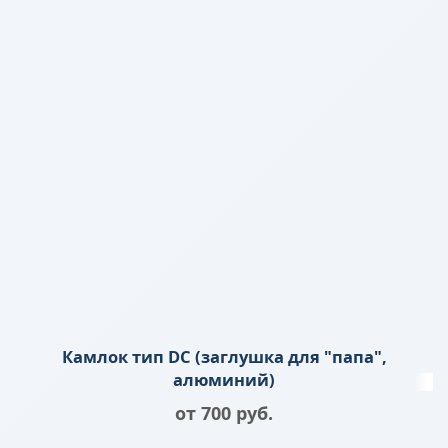
Камлок тип DC (заглушка для "папа",
алюминий)
от
700
 руб.