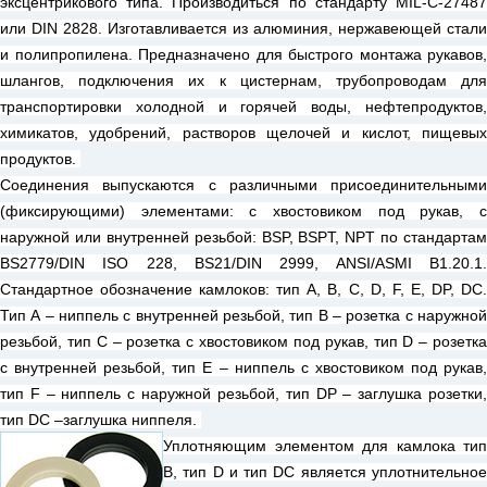
эксцентрикового типа. Производиться по стандарту MIL-C-27487
или DIN 2828. Изготавливается из алюминия, нержавеющей стали
и полипропилена. Предназначено для быстрого монтажа рукавов,
шлангов, подключения их к цистернам, трубопроводам для
транспортировки холодной и горячей воды, нефтепродуктов,
химикатов, удобрений, растворов щелочей и кислот, пищевых
продуктов.
Соединения выпускаются с различными присоединительными
(фиксирующими) элементами: с хвостовиком под рукав, с
наружной или внутренней резьбой: BSP, BSPT, NPT по стандартам
BS2779/DIN ISO 228, BS21/DIN 2999, ANSI/ASMI B1.20.1.
Стандартное обозначение камлоков: тип А, B, C, D, F, E, DP, DC.
Тип А – ниппель с внутренней резьбой, тип B – розетка с наружной
резьбой, тип С – розетка с хвостовиком под рукав, тип D – розетка
с внутренней резьбой, тип Е – ниппель с хвостовиком под рукав,
тип F – ниппель с наружной резьбой, тип DP – заглушка розетки,
тип DC –заглушка ниппеля.
Уплотняющим элементом для камлока тип
B, тип D и тип DC является уплотнительное